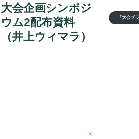
大会企画シンポジ
「大会プ
ウム2配布資料
（井上ウィマラ）
次
次