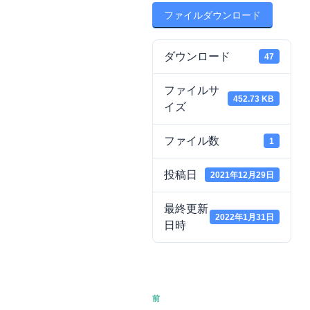
ファイルダウンロード
ダウンロード
47
ファイルサ
452.73 KB
イズ
ファイル数
1
投稿日
2021年12月29日
最終更新
2022年1月31日
日時
投
前
前