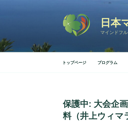
コ
ン
テ
日本
ン
ツ
マインドフル
へ
ス
キ
ッ
トップページ
プログラム
プ
保護中: 大会企
料（井上ウィマ