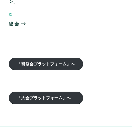
ン」
ビ
稿
ゲ
次
次
の
ー
総 会
投
シ
稿
ョ
ン
「研修会プラットフォーム」へ
「大会プラットフォーム」へ