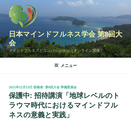
コ
ン
テ
ン
ツ
日本マインドフルネス学会 第8回大
へ
会
ス
マインドフルネスとコンパッション（オンライン開催）
キ
ッ
メニュー
プ
投
2021年12月13日
投稿者:
第8回大会 準備委員会
稿
保護中: 招待講演「地球レベルのト
日:
ラウマ時代におけるマインドフル
ネスの意義と実践」