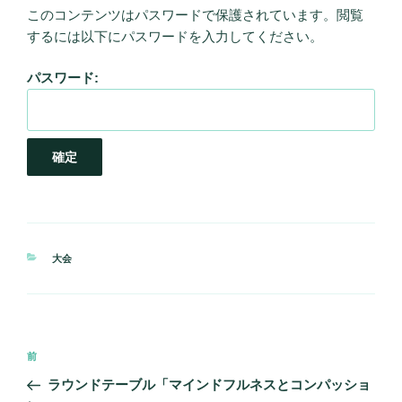
このコンテンツはパスワードで保護されています。閲覧
するには以下にパスワードを入力してください。
パスワード:
カ
大会
テ
ゴ
リ
ー
投
前
前
稿
の
ラウンドテーブル「マインドフルネスとコンパッショ
ナ
投