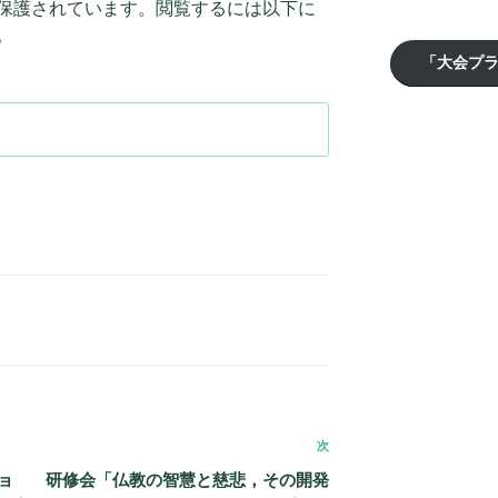
保護されています。閲覧するには以下に
。
「大会プ
次
次
の
ョ
研修会「仏教の智慧と慈悲，その開発