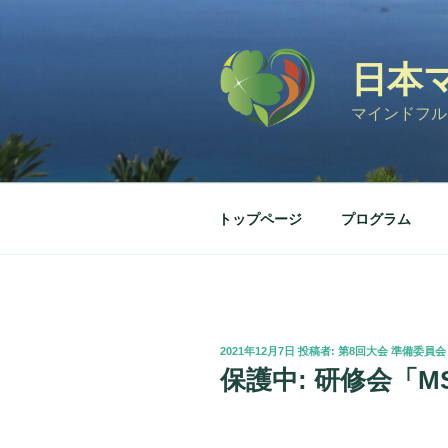
コ
ン
テ
日本
ン
ツ
マインドフル
へ
ス
キ
ッ
トップページ
プログラム
プ
投
2021年12月7日
投稿者:
第8回大会 準備委員会
稿
保護中: 研修会「
日: