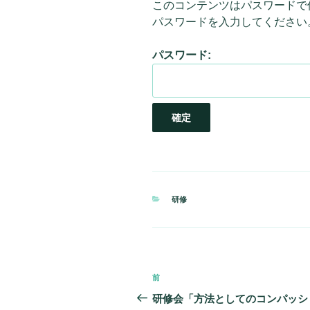
このコンテンツはパスワードで
パスワードを入力してください
パスワード:
カ
研修
テ
ゴ
リ
ー
投
前
前
稿
の
研修会「方法としてのコンパッシ